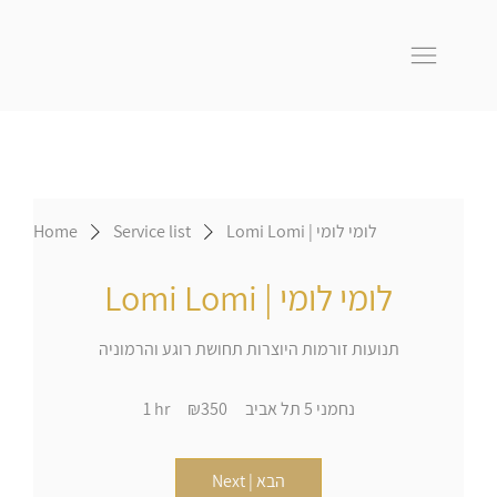
Lomi Lomi | לומי לומי
Service list
Home
Lomi Lomi | לומי לומי
תנועות זורמות היוצרות תחושת רוגע והרמוניה
350
נחמני 5 תל אביב
₪350
1
1 hr
Israeli
new
h
shekels
Next | הבא