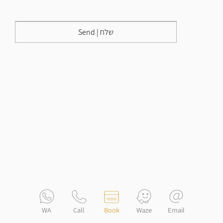
Send | שלח
© 2026 by Alternative Massage Alon Levin. Built on
Wix Studio
Call
Book
Email