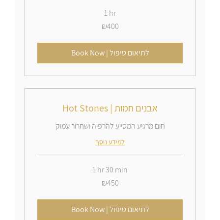
1 hr
400
₪400
Israeli
new
shekels
Book Now | לתיאום טיפול
Hot Stones | אבנים חמות
חום מרגיע המסייע להרפיה ושחרור עמוק
למידע נוסף
1 hr 30 min
450
₪450
Israeli
new
shekels
Book Now | לתיאום טיפול