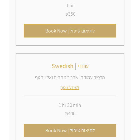
1 hr
350
₪350
Israeli
new
shekels
Book Now | לתיאום טיפול
Swedish | שוודי
הרפיה עמוקה, שחרור מתחים ואיזון הגוף
למידע נוסף
1 hr 30 min
400
₪400
Israeli
new
shekels
Book Now | לתיאום טיפול