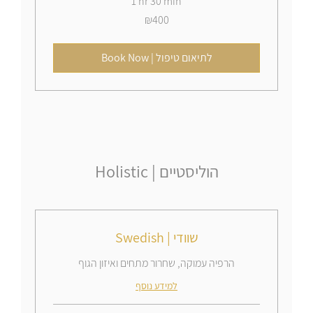
1 hr 30 min
400
₪400
Israeli
new
shekels
Book Now | לתיאום טיפול
Holistic | הוליסטיים
Swedish | שוודי
הרפיה עמוקה, שחרור מתחים ואיזון הגוף
למידע נוסף