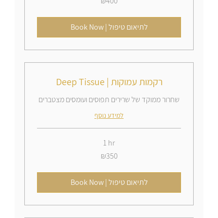
₪400
Israeli
new
shekels
Book Now | לתיאום טיפול
Deep Tissue | רקמות עמוקות
שחרור ממוקד של שרירים תפוסים ועומסים מצטברים
למידע נוסף
1 hr
350
₪350
Israeli
new
shekels
Book Now | לתיאום טיפול