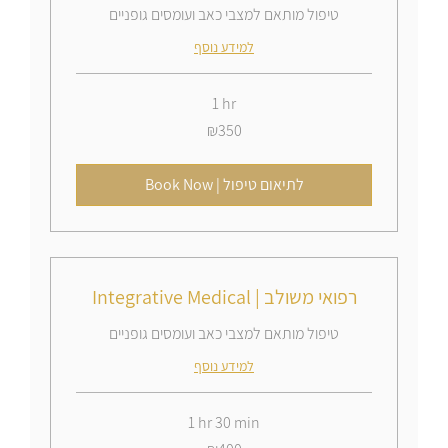
טיפול מותאם למצבי כאב ועומסים גופניים
למידע נוסף
1 hr
350
₪350
Israeli
new
shekels
Book Now | לתיאום טיפול
Integrative Medical | רפואי משולב
טיפול מותאם למצבי כאב ועומסים גופניים
למידע נוסף
1 hr 30 min
400