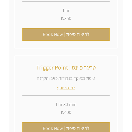
1 hr
350
₪350
Israeli
new
shekels
Book Now | לתיאום טיפול
Trigger Point​ | טריגר פוינט
טיפול ממוקד בנקודות כאב והקרנה
למידע נוסף
1 hr 30 min
400
₪400
Israeli
new
shekels
Book Now | לתיאום טיפול