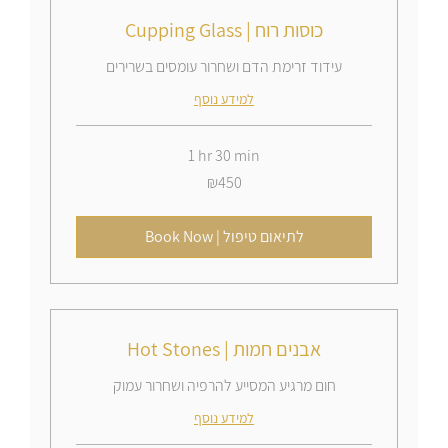
Cupping Glass | כוסות רוח
עידוד זרימת הדם ושחרור עומסים בשרירים
למידע נוסף
1 hr 30 min
450
₪450
Israeli
new
shekels
Book Now | לתיאום טיפול
Hot Stones | אבנים חמות
חום מרגיע המסייע להרפיה ושחרור עמוק
למידע נוסף