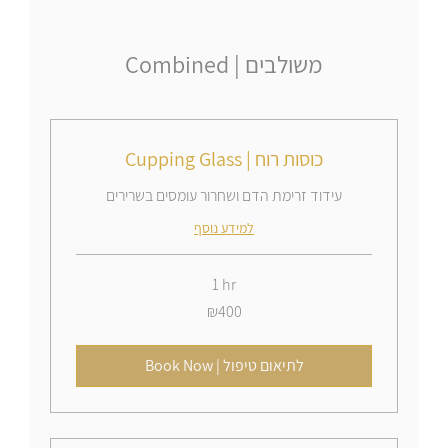
Combined | משולבים
Cupping Glass | כוסות רוח
עידוד זרימת הדם ושחרור עומסים בשרירים
למידע נוסף
1 hr
400
₪400
Israeli
new
shekels
Book Now | לתיאום טיפול