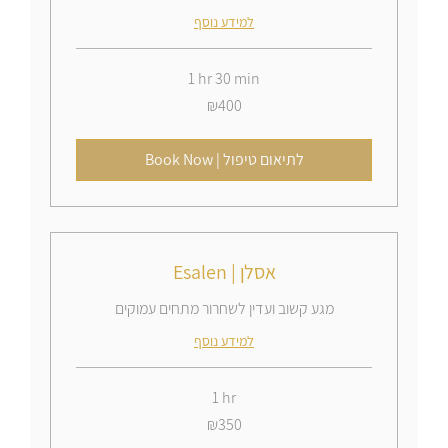
למידע נוסף
1 hr 30 min
400
₪400
Israeli
new
shekels
Book Now | לתיאום טיפול
Esalen | אסלן
מגע קשוב ועדין לשחרור מתחים עמוקים
למידע נוסף
1 hr
350
₪350
Israeli
new