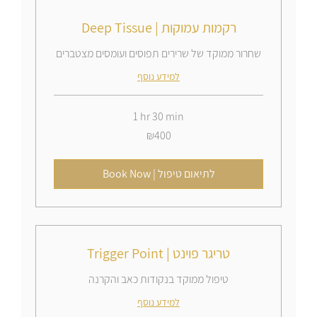
Deep Tissue | רקמות עמוקות
שחרור ממוקד של שרירים תפוסים ועומסים מצטברים
למידע נוסף
1 hr 30 min
400
₪400
Israeli
new
shekels
Book Now | לתיאום טיפול
Trigger Point | טריגר פוינט
טיפול ממוקד בנקודות כאב והקרנה
למידע נוסף