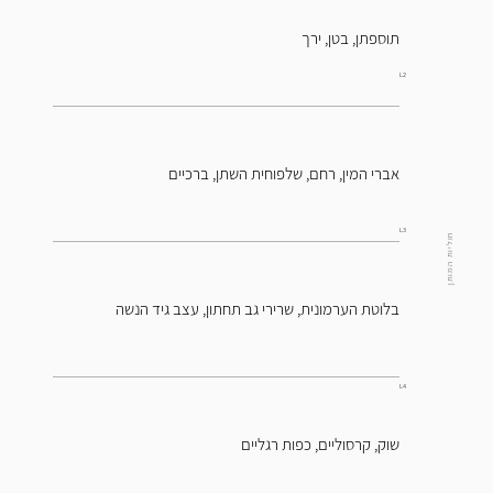
תוספתן, בטן, ירך
L2
אברי המין, רחם, שלפוחית השתן, ברכיים
L3
חוליות המותן
בלוטת הערמונית, שרירי גב תחתון, עצב גיד הנשה
L4
שוק, קרסוליים, כפות רגליים