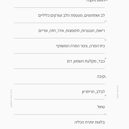
חזה
​ לב ושסתומים, מעטפת הלב ועורקים כליליים
T2
ריאות, חצוצרות, סימפונות, אדר, חזה, שדיים
T3
כיס המרה, צינור המרה המשותף
T4
כבד, מקלעת השמש, דם
קיבה
T5
חוליות החזה
לבלב, תריסריון
אזור הגב התחתון
T6
טחול
T7
בלוטת יותרת הכליה