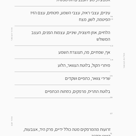
עיניים, עצבי ראיה, עצבי השמע, סינוסים, עצם הזיז
ציר
הפיטמה, לשון, מצח
C2
אזור הצוואר
הלחיים, אוזן חיצונית, שיניים, עצמות הפנים, העצב
המשולש
C3
אף, שפתיים, פה, חצוצרת השמע
חוליות הצוואר
C4
מיתרי הקול, בלוטת הצוואר, הלוע
C5
שרירי צוואר, כתפיים ושקדים
בלוטת התריס, מרפקים, כסתות הכתפיים
C6
C7
אזור הגב
זרועות מהמרפקים מטה כולל ידיים, פרק היד, אצבעות,
T1
הושט והקנה