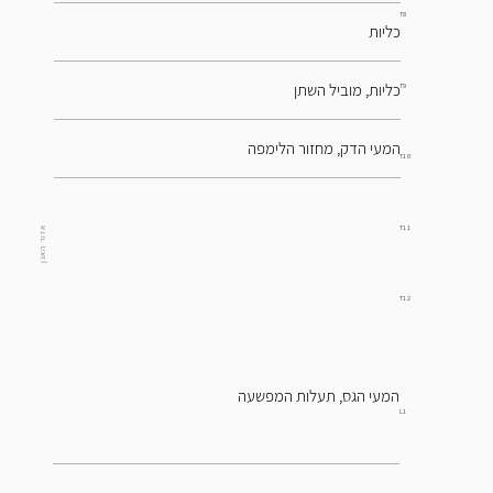
T8
כליות
כליות, מוביל השתן
T9
המעי הדק, מחזור הלימפה
T10
T11
אזור האגן
T12
המעי הגס, תעלות המפשעה
L1