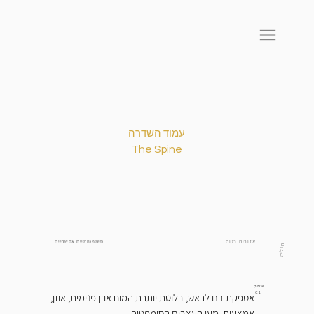
עמוד השדרה
The Spine
אזורים בגוף
סימפטומיים אפשריים
חוליה
אטלס
C1
,אספקת דם לראש, בלוטת יותרת המוח אוזן פנימית, אוזן
אמצעית, מעי העצבים הסימפטית