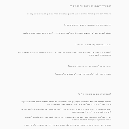
האם צריך לדעת מראש איזה טיפול מתאים לי?
לא. בדיוק לשם כך נועד הטיפול בהתאמה אישית. יחד נבחן את הצרכים ונבחר את הדרך המתאימה ביותר עבורכם.
האם הטיפול מתאים גם למי שמגיע בפעם הראשונה?
בהחלט. למעשה, מטופלים רבים בוחרים להתחיל בטיפול בהתאמה אישית כדי לאפשר התאמה מדויקת לצרכים שלהם.
האם בכל מפגש אקבל את אותו הטיפול?
לא בהכרח. בכל מפגש אני בוחן מחדש את מצב הגוף ואת הצרכים באותו יום. במידת הצורךהטיפול משתנה, כך שיתאים בצורה
המדויקת ביותר למצב הנוכחי.
האם ניתן לשלב מספר טכניקות במהלך הטיפול?
כן. במידת הצורך ניתן לשלב מספר טכניקות וכלים טיפוליים כחלק מהטיפול.
למה כדאי לחשוב על סדרת טיפולים?
במצבים מסוימים טיפול אחד בהחלט יכול להספיק, אך כאשר מדובר בכאבים כרוניים, עומסים מצטברים או מטרות שיקום
ארוכות טווח, לעיתים סדרת טיפולים תאפשר להגיע לתוצאות יציבות ומשמעותיות יותר.
כאשר קיימים כאבים כרוניים, מגבלות תנועה או דפוסי עומס שנבנו לאורך זמן, טיפול בודד יכול להביא להקלה מסוימת, אך
לרוב הוא אינו מספיק כדי לייצר שינוי עמוק ומתמשך.
תוכנית טיפול אישית מאפשרת לעבוד בצורה מדורגת: להפחית עומס בהדרגה, לשפר טווחי תנועה, ולאפשר למערכת
השריר-שלד והמערכת העצבית להסתגל למצב חדש.
במקרים רבים דווקא הרצף הטיפולי הוא זה שמייצר את השינוי המשמעותי ביותר, ולא עוצמת העבודה של טיפול הבודד.