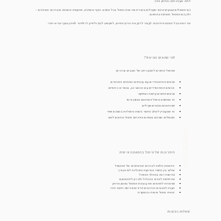
לתת מענה רחב ומדויק יותר.
גם מטופלים קבועים אינם מקבלים בהכרח את אותו טיפול בכל מפגש. הגוף משתנה, התקופה משתנה והצרכים משתנים –
ולכן גם הטיפול משתנה בהתאם.
אני רואה בכל מפגש הזדמנות לעצור לרגע את מרוץ החיים, להקשיב לגוף ולסייע לו לחזור לאיזון טבעי ובריא יותר.
למי מתאים הטיפול?
הטיפול מתאים למגוון רחב של מצבים וצרכים:
אנשים המתמודדים עם עומסים ומתחים יומיומיים
אנשים המתמודדים עם מכאבי גב, צוואר או כתפיים
אנשים החווים עייפות ושחיקה
מי שמחפש טיפול המותאם באופן אישי
ספורטאים ואנשים פעילים
מי שמעוניין לשלב מספר גישות טיפוליות במפגש אחד
מטופלים שאינם בטוחים איזה סוג טיפול מתאים להם
PRECISION
היתרונות של טיפול בהתאמה אישית
התאמה מלאה לצרכים המשתנים של המטופל
שילוב בין מספר טכניקות טיפוליות לפי הצורך
גמישות רבה במהלך הטיפול
התייחסות לאדם כמכלול ולא רק לסימפטום
אפשרות להתאים את עוצמת הטיפול באופן מדויק
מענה למצבים מורכבים הדורשים גישה רחבה יותר
חוויית טיפול אישית וממוקדת
שאלות נפוצות