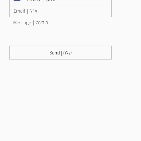
Send | שלח
© 2026 by Alternative Massage Alon Levin. Built on
Wix Studio