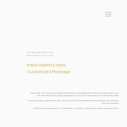
טיפול המותאם באופן אישי
לצורכי הגוף והמצב הרגשי
טיפול בהתאמה אישית
Customized Massage
לאורך השנים כמטפל פגשתי אנשים רבים שהגיעו עם צרכים שונים לחלוטין. חלקם חיפשו מענה לכאב פיזי, אחרים ביקשו
להפחית מתחים ולחצים, ויש שהגיעו פשוט כדי לעצור לרגע, לנשום ולהעניק לעצמם זמן של הקשבה וטיפול אישי.
הניסיון לימד אותי שאין שיטת טיפול אחת שמתאימה לכולם. לכל אדם יש סיפור שונה, אורח חיים שונה, עומסים שונים וצרכים
המשתנים לאורך הזמן.
לכן אני מאמין בגישה התאמת הטיפול למטופל - שהטיפול צריך להתאים לאדם - ולא שהאדם יתאים את עצמו לטיפול.