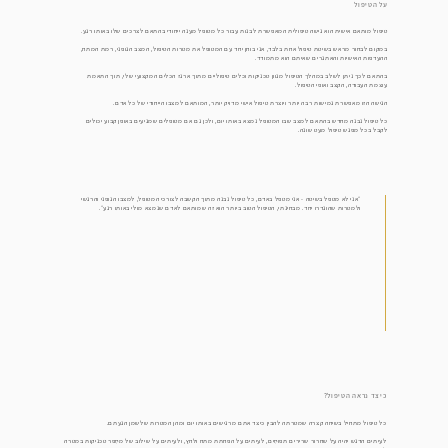
על הטיפול
טיפול מותאם אישית הוא גישה טיפולית המאפשרת לבנות עבור כל מטופל מענה ייחודי בהתאם לצרכים שלו באותו רגע.
במקום לבחור מראש בשיטת טיפול אחת בלבד, אני בוחן יחד עם המטופל את מטרות הטיפול, המצב הגופני, רמת המתח,
ההעדפות האישיות והאתגרים שאיתם הוא מתמודד.
בהתאם לכך ניתן לשלב במהלך הטיפול מגוון טכניקות וכלים טיפוליים מתוך ארגז הכלים המקצועי שלי, תוך התאמת
עוצמת העבודה, הקצב ואופי הטיפול.
הגישה הזו מאפשרת גמישות רבה יותר ויוצרת טיפול אישי מדויק יותר, המותאם למצבו הייחודי של כל אדם.
כל טיפול נבנה מחדש בהתאם למצב שבו המטופל נמצא באותו יום, ולכן גם אם מטופלים שמגיעים באופן קבוע יכולים
לקבל בכל מפגש טיפול מעט שונה.
״אני לא מטפל בשיטה - אני מטפל באדם, כל טיפול נבנה מתוך הקשבה לצורכי המטופל, למצבו הגופני והרגשי
ולמטרות שהוגדרו יחד. מבחינתי, הטיפול הטוב ביותר הוא זה שמותאם לאדם שנמצא מולי באותו רגע״.
כיצד נראה הטיפול?
כל טיפול מתחיל בשיחה קצרה שמטרתה להבין כיצד אתם מרגישים באותו יום ומהן המטרות שלשמן הגעתם.
לעיתים הדגש יהיה על שחרור שרירים תפוסים, לעיתים על הפחתת מתח ולחץ, ולעיתים על שילוב של מספר טכניקות במטרה