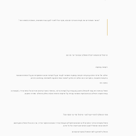
"כאשר משחררים את נקודת הטריגר הנכונה, הגוף יכול לחזור לנוע בצורה חופשית, מאוזנת ונינוחה יותר״.
טיפולים שעשויים להשתלב עם טריגר פוינט
רקמות עמוקות
שילוב של טריגר פוינט עם עיסוי רקמות עמוקות מאפשר לעבוד הן על נקודות הכאב הממוקדות והן על המתח המצטבר
ברקמות הסובבות. במקרים רבים שילוב זה מסייע לשיפור טווחי התנועה ולהפחתת עומסים כרוניים.
כוסות רוח
טיפול בכוסות רוח עשוי להשתלב היטב עם עבודה על נקודות טריגר, במיוחד כאשר קיימים אזורים של מתח שרירי, נוקשות או
עומס מקומי. השילוב בין הטכניקות מאפשר עבודה על הרקמה מזוויות שונות כחלק מתהליך שחרור ושיקום.
מתי מומלץ להתייעץ לפני טיפול טריגר פםוינט?
טיפול בנקודות טריגר מתאים לרוב האנשים הסובלים מעומס שרירי וכאבים ממקור שרירי, אך כמו בכל טיפול במגע חשוב
להתאים את הטיפול למצבו האישי והבריאותי של כל אדם.
מומלץ להתייעץ לפני הטיפול במקרים הבאים: