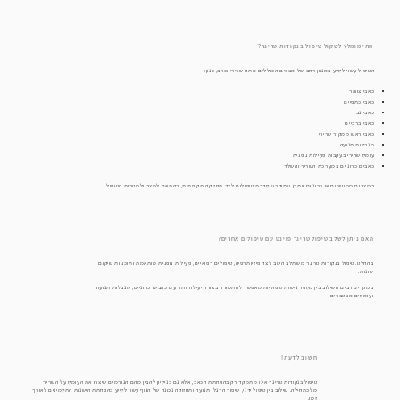
מתי מומלץ לשקול טיפול בנקודות טריגר?
הטיפול עשוי לסייע במגוון רחב של מצבים הכוללים מתח שרירי וכאב, כגון:
כאבי צוואר
כאבי כתפיים
כאבי גב
כאבי ברכיים
כאבי ראש ממקור שרירי
מגבלות תנועה
עומס שרירי בעקבות פעילות גופנית
כאבים כרוניים במערכת השריר והשלד
במצבים ממושכים או כרוניים ייתכן שתידרש סדרת טיפולים לצד תחזוקה תקופתית, בהתאם למצב ולמטרות הטיפול.
האם ניתן לשלב טיפול טריגר פוינט עם טיפולים אחרים?
בהחלט. טיפול בנקודות טריגר משתלב היטב לצד פיזיותרפיה, טיפולים רפואיים, פעילות גופנית מותאמת ותוכניות שיקום
שונות.
במקרים רבים השילוב בין מספר גישות טיפוליות מאפשר להתמודד בצורה יעילה יותר עם כאבים כרוניים, מגבלות תנועה
ועומסים מצטברים.
חשוב לדעת!
טיפול בנקודות טריגר אינו מתמקד רק בהפחתת הכאב, אלא גם בניסיון להבין מהם הגורמים שיצרו את העומס על השריר
מלכתחילה. שילוב בין טיפול ידני, שיפור הרגלי תנועה ותחזוקה נכונה של הגוף עשוי לסייע בהפחתת הישנות התסמינים לאורך
זמן.