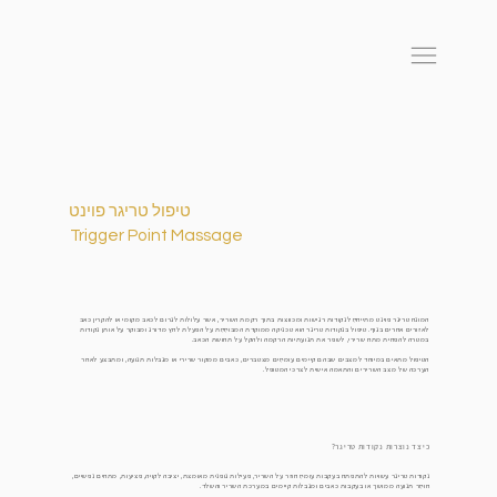
טיפול טריגר פוינט
Trigger Point Massage
המונח טריגר פוינט מתייחס לנקודות רגישות ומכווצות בתוך רקמת השריר, אשר עלולות לגרום לכאב מקומי או להקרין כאב
לאזורים אחרים בגוף. טיפול בנקודות טריגר הוא טכניקה ממוקדת המבוססת על הפעלת לחץ מדורג ומבוקר על אותן נקודות
במטרה להפחית מתח שרירי, לשפר את תנועתיות הרקמה ולהקל על תחושת הכאב.
הטיפול מתאים במיוחד למצבים שבהם קיימים עומסים מצטברים, כאבים ממקור שרירי או מגבלות תנועה, ומתבצע לאחר
הערכה של מצב השרירים והתאמה אישית לצרכי המטופל.
כיצד נוצרות נקודות טריגר?
נקודות טריגר עשויות להתפתח בעקבות עומס חוזר על השריר, פעילות גופנית מאומצת, יציבה לקויה, פציעות, מתחים נפשיים,
חוסר תנועה ממושך או בעקבות כאבים ומגבלות קיימים במערכת השריר והשלד.