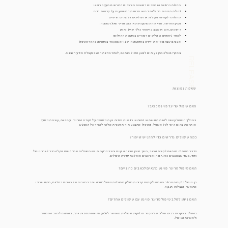
מחלות כרוניות או מצבים רפואיים מורכבים הדורשים מעקב רפואי
נטילת תרופות מדללות דם או תרופות המשפיעות על קרישת הדם
מחלות דלקתיות פעילות או תהליכים דלקתיים חריפים
פציעה חדשה, טראומה משמעותית או כאב חריף שאינו מאובחן
זיהומים, חום או מצב בריאותי כללי שאינו תקין
לאחר ניתוחים או הליכים רפואיים בתקופת ההחלמה
מצבים שבהם קיימת ירידה בתחושה או שינוי משמעותי בתחושה באזור הטיפול
במקרים אלו ניתן לעיתים לבצע טיפול מותאם, לאחר בחינת המצב וקבלת מידע רלבנטי.
RELEASE
שאלות נפוצות
האם טיפול טריגר פוינט כואב?
במהלך הטיפול עשויה להיות תחושת אי נוחות או רגישות זמנית בעת הלחיצה על נקודת הטריגר. עם זאת, עוצמת הלחץ
מותאמת באופן אישי לכל מטופל, והטיפול מתבצע תוך תקשורת מלאה לאורך כל המפגש.
כמה טיפולים נדרשים כדי להרגיש שיפור?
הדבר משתנה בהתאם לסיבת הכאב, משך הזמן שבו הוא קיים ומצב הרקמות. יש מטופלים שמרגישים הקלה כבר לאחר טיפול
אחד, בעוד שבמצבים כרוניים או מורכבים מומלצת סדרת טיפולים.
האם טיפול טריגר פוינט מתאים לכאבים כרוניים?
כן. טיפול בנקודות טריגר משמש לעיתים קרובות כחלק מתוכנית טיפול רחבה יותר במצבים של כאבים כרוניים, מתח שרירי
מתמשך והגבלות תנועה.
האם ניתן לשלב טיפול טריגר פוינט עם טיפולים אחרים?
בהחלט. במקרים רבים שילוב של מספר טכניקות טיפוליות מאפשר להגיע לתוצאות טובות יותר, בהתאם למצב המטופל
ולמטרות הטיפול.