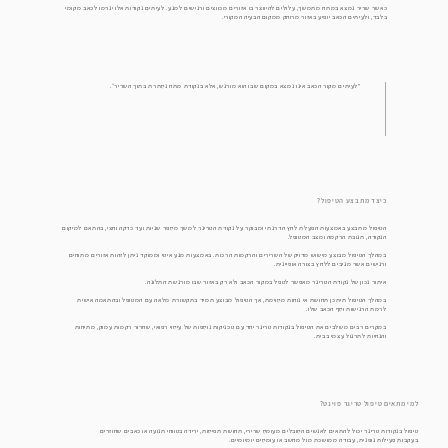
כאשר שריר נמצא במתח מתמשך, עלולים להיווצר בו אזורים מכווצים ורגישים למגע. לעיתים נקודות אלו יגרמו לכאב מקומי
בלבד, ולעיתים הכאב יופיע באזור מרוחק ממקום הבעיה המקורי.
"לעיתים מקור הכאב אינו נמצא במקום שבו הוא מורגש, אלא בנקודת מתח נסתרת בתוך השריר״.
כיצד מתבצע הטיפול?
הטיפול מתבצע באמצעות הפעלת לחץ הדרגתי ומבוקר על נקודת הטריגר למשך מספר שניות ועד כדקה וחצי, בהתאם למיקום
הנקודה, תגובת הרקמה ומצב המטופל.
במהלך הטיפול מבוצע מישוש מדויק של השרירים והרקמות הרכות. באמצעות מגע איטי וממוקד ניתן לזהות אזורים מתוחים
ורגישים אשר מגיבים ללחץ בצורה אופיינית.
איתור נכון של נקודת הטריגר מאפשר לטפל במקור הכאב ולא רק באזור שבו מורגשת התלונה.
במהלך הטיפול תיתכן תחושת אי נוחות מסוימת, אך הטיפול מבוצע תמיד בתקשורת מלאה עם המטופל ובהתאמה אישית
לרמת הרגישות וסף הכאב שלו.
במקרים רבים משלבים את הטיפול בנקודות טריגר יחד עם טכניקות נוספות של עיסוי רפואי, שחרור רקמות עמוק, מתיחות
והנחיות לתרגול עצמי בבית.
למי מתאים טיפול טריגר פוינט?
טיפול בנקודות טריגר יכול להתאים לאנשים הסובלים מעומס שרירי, תחושת תפיסות, ירידה בטווחי תנועה או כאבים שחוזרים
בעקבות פעילות גופנית, עבודה ממושכת מול מחשב או עומסים יומיומיים.